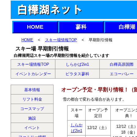
HOME
蓼科
白樺湖
HOME
<
スキー場情報TOP
<
早期割引情報
スキー場 早期割引情報
白樺湖周辺スキー場の早期割引情報を紹介しています
スキー場情報TOP
しらかば2in1
白樺高原国際
イベントカレンダー
ピラタス蓼科
エコーバレー
オープン予定・早割り情報！（
基本情報
リフト料金
雪の都合で変わる場合があります。
コースマップ
スキー
オープン予
オープニン
場
定日
典！
施設
しらか
12/12（土
イベント
12/12（土）
ば2in1
18（金