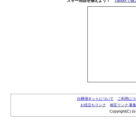
スキー用品を揃えよう！
Yahoo!で
白樺湖ネットについて
ご利用につ
お役立ちリンク
相互リンク 募
Copyright(C) 