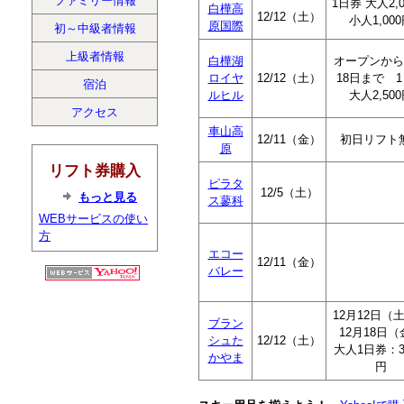
ファミリー情報
1日券 大人2,
白樺高
12/12（土）
小人1,00
原国際
初～中級者情報
上級者情報
白樺湖
オープンから
ロイヤ
12/12（土）
18日まで 
宿泊
ルヒル
大人2,50
アクセス
車山高
12/11（金）
初日リフト
原
リフト券購入
ピラタ
12/5（土）
もっと見る
ス蓼科
WEBサービスの使い
方
エコー
12/11（金）
バレー
12月12日（
ブラン
12月18日（
シュた
12/12（土）
大人1日券：3,
かやま
円