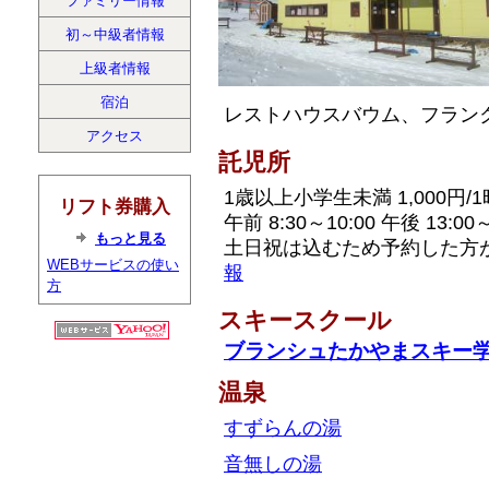
ファミリー情報
初～中級者情報
上級者情報
宿泊
レストハウスバウム、フラン
アクセス
託児所
1歳以上小学生未満 1,000円/
リフト券購入
午前 8:30～10:00 午後 13:00～
もっと見る
土日祝は込むため予約した方がいい。
WEBサービスの使い
報
方
スキースクール
ブランシュたかやまスキー
温泉
すずらんの湯
音無しの湯