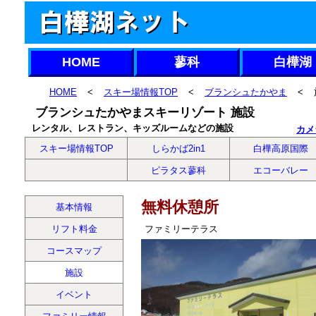
HOME
蓼科
白樺湖
HOME
<
スキー場情報TOP
<
ブランシュたかやま
<
ブランシュたかやまスキーリゾート 施設
レンタル、レストラン、キッズルームなどの施設
カメ
スキー場情報TOP
しらかば2in1
白樺高原国際
ピラタス蓼科
エコーバレー
無料休憩所
基本情報
リフト料金
ファミリーテラス
コースマップ
施設
イベント